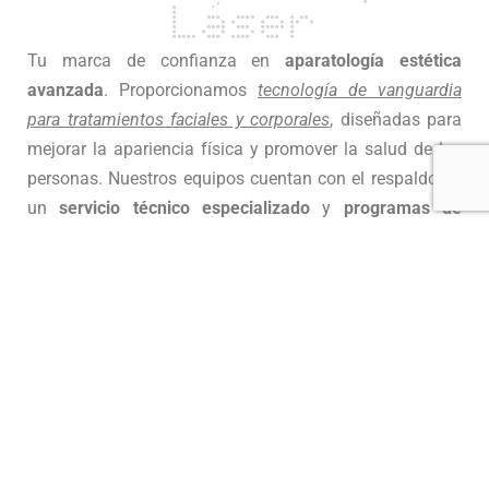
Láser
Tu marca de confianza en
aparatología estética
avanzada
. Proporcionamos
tecnología de vanguardia
para tratamientos faciales y corporales
, diseñadas para
mejorar la apariencia física y promover la salud de las
personas. N
uestros equipos cuentan con el respaldo de
un
servicio técnico especializado
y
programas de
formación continua
, garantizando la máxima eficacia y
satisfacción en tu práctica profesional.
Sobre nosotros