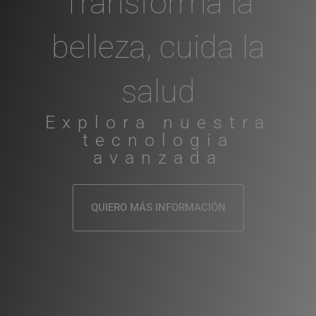
Transforma la
belleza, cuida la
salud
Explora nuestra
tecnología
avanzada
QUIERO MÁS INFORMACIÓN